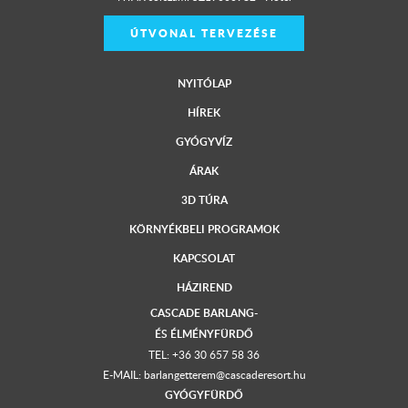
ÚTVONAL TERVEZÉSE
NYITÓLAP
HÍREK
GYÓGYVÍZ
ÁRAK
3D TÚRA
KÖRNYÉKBELI PROGRAMOK
KAPCSOLAT
HÁZIREND
CASCADE BARLANG-
ÉS ÉLMÉNYFÜRDŐ
TEL:
+36 30 657 58 36
E-MAIL:
barlangetterem@cascaderesort.hu
GYÓGYFÜRDŐ