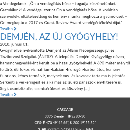
a Vendégeknek! „Ön a vendéglátás hőse – fogadja köszönetünket!
Gratulálunk! A vendégei szerint Ön a vendéglátás hőse. A korlátlan
szenvedély, elkötelezettség és kemény munka meghozta a gyümölcsét –
Ön megkapta a 2017-es Guest Review Award vendégértékelési díjat”
Tovább
DEMJÉN, AZ ÚJ GYÓGYHELY!
2018. június 01.
Gyógyhellyé nyilvánította Demjént az Állami Népegészségügyi és
Tisztiorvosi Szolgálat (ÁNTSZ). A település Demjéni Gyógyvölgy néven,
harmincnegyedikként került be a hazai gyógyhelyek! A 690 méter mélyről
feltörő, 68 fokos víz nátrium-kalcium-hidrogén-karbonátos, kemény
fluoridos, kénes termálvíz, melynek vas- és kovasav-tartalma is jelentős.
Serkenti a vérkeringést és alkalmas az ízületi panaszok enyhítésére is.
Segít csontritkulás, csontsérülések és köszvény […]
Tovább
CASCADE
3395 Demjén HRSz 83/30
GPS: É 470 49' 42.66", K 200 19' 55.32"
NTAK sorszám: SZ19000982 - Hotel