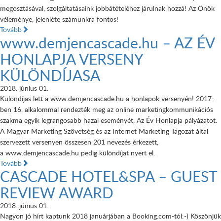
megosztásával, szolgáltatásaink jobbátételéhez járulnak hozzá! Az Önök
véleménye, jelenléte számunkra fontos!
Tovább
www.demjencascade.hu – AZ ÉV
HONLAPJA VERSENY
KÜLÖNDÍJASA
2018. június 01.
Különdíjas lett a www.demjencascade.hu a honlapok versenyén! 2017-
ben 16. alkalommal rendezték meg az online marketingkommunikációs
szakma egyik legrangosabb hazai eseményét, Az Év Honlapja pályázatot.
A Magyar Marketing Szövetség és az Internet Marketing Tagozat által
szervezett versenyen összesen 201 nevezés érkezett,
a www.demjencascade.hu pedig különdíjat nyert el.
Tovább
CASCADE HOTEL&SPA – GUEST
REVIEW AWARD
2018. június 01.
Nagyon jó hírt kaptunk 2018 januárjában a Booking.com-tól:-) Köszönjük