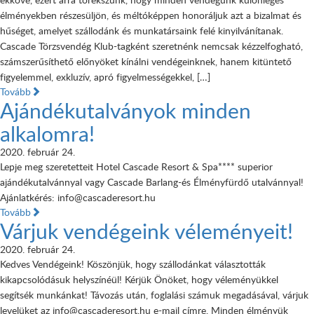
élményekben részesüljön, és méltóképpen honoráljuk azt a bizalmat és
hűséget, amelyet szállodánk és munkatársaink felé kinyilvánítanak.
Cascade Törzsvendég Klub-tagként szeretnénk nemcsak kézzelfogható,
számszerűsíthető előnyöket kínálni vendégeinknek, hanem kitüntető
figyelemmel, exkluzív, apró figyelmességekkel, […]
Tovább
Ajándékutalványok minden
alkalomra!
2020. február 24.
Lepje meg szeretetteit Hotel Cascade Resort & Spa**** superior
ajándékutalvánnyal vagy Cascade Barlang-és Élményfürdő utalvánnyal!
Ajánlatkérés: info@cascaderesort.hu
Tovább
Várjuk vendégeink véleményeit!
2020. február 24.
Kedves Vendégeink! Köszönjük, hogy szállodánkat választották
kikapcsolódásuk helyszínéül! Kérjük Önöket, hogy véleményükkel
segítsék munkánkat! Távozás után, foglalási számuk megadásával, várjuk
levelüket az info@cascaderesort.hu e-mail címre. Minden élményük