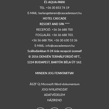
ÉS AQUA-PARK
TEL:
+36 30 853 74 19
E-MAIL:
barlangetterem@cascaderesort.hu
HOTEL CASCADE
RESORT AND SPA ****
RECEPCIÓ:
+36 36 688 700
FOGLALÁS: +36 36 688 703,
+36 36 688 704
,
+36 30 630 53 36
E-MAIL:
info@cascaderesort.hu
Szállodánkban 0-24 órás recepció üzemel!
© 2016 DEMJÉN TERMÁLFÜRDŐ KFT.,
1224 BUDAPEST, BARTÓK BÉLA ÚT 162.
MINDEN JOG FENNTARTVA!
ÁSZF Új Microsoft Word-dokumentum
JOGI NYILATKOZAT
ADATVÉDELEM
HÁZIREND