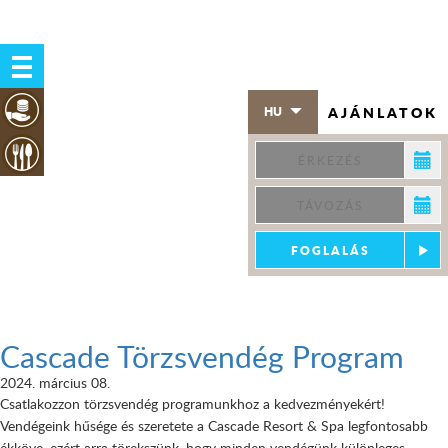
AJÁNLATOK
HU
Cascade Törzsvendég Program
2024. március 08.
Csatlakozzon törzsvendég programunkhoz a kedvezményekért!
Vendégeink hűsége és szeretete a Cascade Resort & Spa legfontosabb
ékköve, ezért arra törekszünk, hogy minden vendégünk különleges