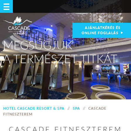
AJÁNLATKÉRÉS ÉS
ONLINE FOGLALÁS
MEGSÚGJUK
A TERMÉSZET TITKÁT
//
//
HOTEL CASCADE RESORT & SPA
SPA
CASCADE
FITNESZTEREM
CASCADE FITNESZTEREM