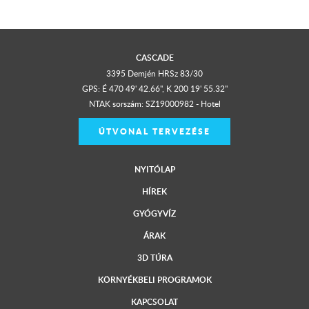
CASCADE
3395 Demjén HRSz 83/30
GPS: É 470 49' 42.66", K 200 19' 55.32"
NTAK sorszám: SZ19000982 - Hotel
ÚTVONAL TERVEZÉSE
NYITÓLAP
HÍREK
GYÓGYVÍZ
ÁRAK
3D TÚRA
KÖRNYÉKBELI PROGRAMOK
KAPCSOLAT