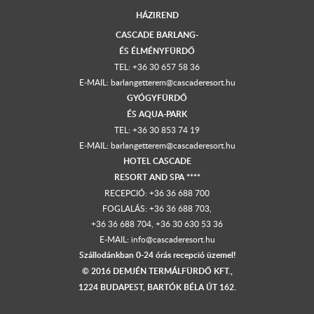
HÁZIREND
CASCADE BARLANG-
ÉS ÉLMÉNYFÜRDŐ
TEL:
+36 30 657 58 36
E-MAIL:
barlangetterem@cascaderesort.hu
GYÓGYFÜRDŐ
ÉS AQUA-PARK
TEL:
+36 30 853 74 19
E-MAIL:
barlangetterem@cascaderesort.hu
HOTEL CASCADE
RESORT AND SPA ****
RECEPCIÓ:
+36 36 688 700
FOGLALÁS: +36 36 688 703,
+36 36 688 704
,
+36 30 630 53 36
E-MAIL:
info@cascaderesort.hu
Szállodánkban 0-24 órás recepció üzemel!
© 2016 DEMJÉN TERMÁLFÜRDŐ KFT.,
1224 BUDAPEST, BARTÓK BÉLA ÚT 162.